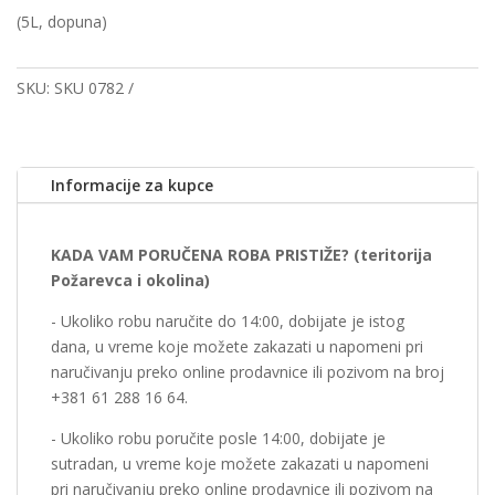
(5L, dopuna)
SKU:
SKU 0782
Informacije za kupce
KADA VAM PORUČENA ROBA PRISTIŽE? (teritorija
Požarevca i okolina)
- Ukoliko robu naručite do 14:00, dobijate je istog
dana, u vreme koje možete zakazati u napomeni pri
naručivanju preko online prodavnice ili pozivom na broj
+381 61 288 16 64.
- Ukoliko robu poručite posle 14:00, dobijate je
sutradan, u vreme koje možete zakazati u napomeni
pri naručivanju preko online prodavnice ili pozivom na