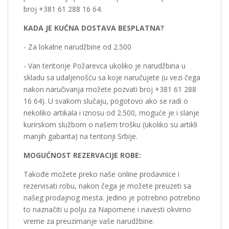
broj +381 61 288 16 64.
KADA JE KUĆNA DOSTAVA BESPLATNA?
- Za lokalne narudžbine od 2.500
- Van teritorije Požarevca ukoliko je narudžbina u
skladu sa udaljenošću sa koje naručujete (u vezi čega
nakon naručivanja možete pozvati broj +381 61 288
16 64). U svakom slučaju, pogotovo ako se radi o
nekoliko artikala i iznosu od 2.500, moguće je i slanje
kurirskom službom o našem trošku (ukoliko su artikli
manjih gabarita) na teritoriji Srbije.
MOGUĆNOST REZERVACIJE ROBE:
Takođe možete preko naše online prodavnice i
rezervisati robu, nakon čega je možete preuzeti sa
našeg prodajnog mesta. Jedino je potrebno potrebno
to naznačiti u polju za Napomene i navesti okvirno
vreme za preuzimanje vaše narudžbine.