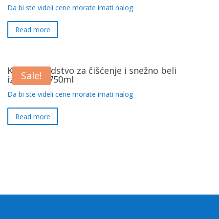
Da bi ste videli cene morate imati nalog
Read more
Kalyon sredstvo za čišćenje i snežno beli
Sale!
izbeljivač 750ml
Da bi ste videli cene morate imati nalog
Read more