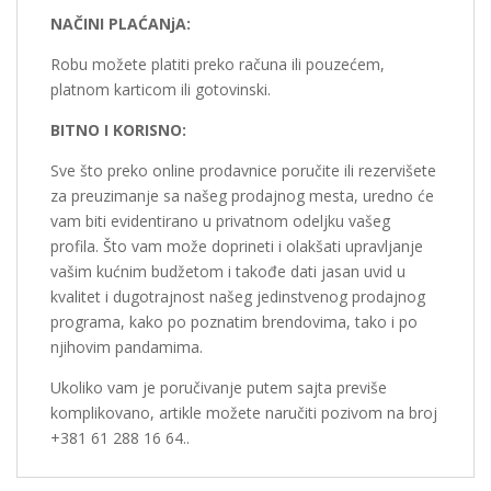
NAČINI PLAĆANjA:
Robu možete platiti preko računa ili pouzećem,
platnom karticom ili gotovinski.
BITNO I KORISNO:
Sve što preko online prodavnice poručite ili rezervišete
za preuzimanje sa našeg prodajnog mesta, uredno će
vam biti evidentirano u privatnom odeljku vašeg
profila. Što vam može doprineti i olakšati upravljanje
vašim kućnim budžetom i takođe dati jasan uvid u
kvalitet i dugotrajnost našeg jedinstvenog prodajnog
programa, kako po poznatim brendovima, tako i po
njihovim pandamima.
Ukoliko vam je poručivanje putem sajta previše
komplikovano, artikle možete naručiti pozivom na broj
+381 61 288 16 64..