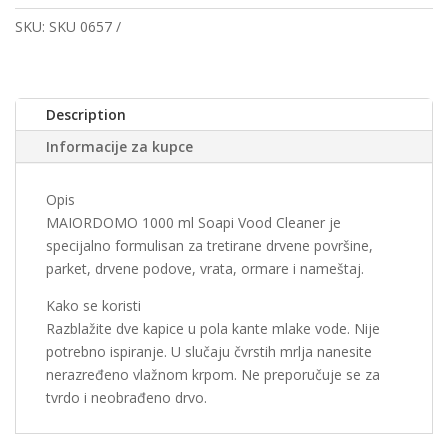
SKU:
SKU 0657
Description
Informacije za kupce
Opis
MAIORDOMO 1000 ml Soapi Vood Cleaner je
specijalno formulisan za tretirane drvene površine,
parket, drvene podove, vrata, ormare i nameštaj.
Kako se koristi
Razblažite dve kapice u pola kante mlake vode. Nije
potrebno ispiranje. U slučaju čvrstih mrlja nanesite
nerazređeno vlažnom krpom. Ne preporučuje se za
tvrdo i neobrađeno drvo.