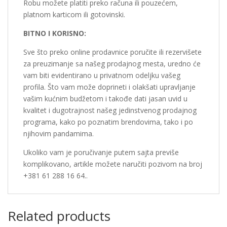
Robu možete platiti preko računa ili pouzećem,
platnom karticom ili gotovinski.
BITNO I KORISNO:
Sve što preko online prodavnice poručite ili rezervišete
za preuzimanje sa našeg prodajnog mesta, uredno će
vam biti evidentirano u privatnom odeljku vašeg
profila. Što vam može doprineti i olakšati upravljanje
vašim kućnim budžetom i takođe dati jasan uvid u
kvalitet i dugotrajnost našeg jedinstvenog prodajnog
programa, kako po poznatim brendovima, tako i po
njihovim pandamima.
Ukoliko vam je poručivanje putem sajta previše
komplikovano, artikle možete naručiti pozivom na broj
+381 61 288 16 64..
Related products