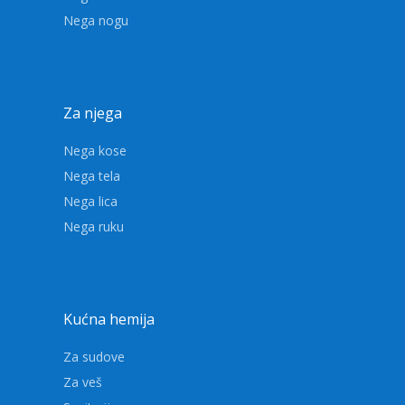
Nega nogu
Za njega
Nega kose
Nega tela
Nega lica
Nega ruku
Kućna hemija
Za sudove
Za veš