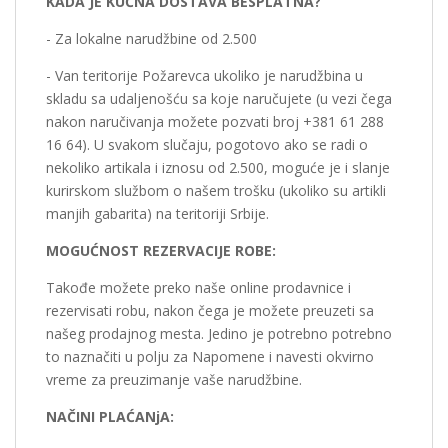
KADA JE KUĆNA DOSTAVA BESPLATNA?
- Za lokalne narudžbine od 2.500
- Van teritorije Požarevca ukoliko je narudžbina u
skladu sa udaljenošću sa koje naručujete (u vezi čega
nakon naručivanja možete pozvati broj +381 61 288
16 64). U svakom slučaju, pogotovo ako se radi o
nekoliko artikala i iznosu od 2.500, moguće je i slanje
kurirskom službom o našem trošku (ukoliko su artikli
manjih gabarita) na teritoriji Srbije.
MOGUĆNOST REZERVACIJE ROBE:
Takođe možete preko naše online prodavnice i
rezervisati robu, nakon čega je možete preuzeti sa
našeg prodajnog mesta. Jedino je potrebno potrebno
to naznačiti u polju za Napomene i navesti okvirno
vreme za preuzimanje vaše narudžbine.
NAČINI PLAĆANjA: