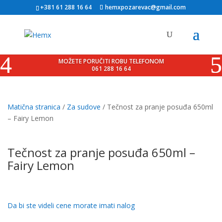
+381 61 288 16 64
hemxpozarevac@gmail.com
MOŽETE PORUČITI ROBU TELEFONOM
061 288 16 64
Matična stranica
/
Za sudove
/ Tečnost za pranje posuđa 650ml
– Fairy Lemon
Sale!
Tečnost za pranje posuđa 650ml –
Fairy Lemon
Da bi ste videli cene morate imati nalog