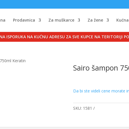
tna
Prodavnica
Za muškarce
Za žene
Kućna
NA ISPORUKA NA KUĆNU ADRESU ZA SVE KUPCE NA TERITORIJI P
750ml Keratin
Sairo šampon 75
Da bi ste videli cene morate i
SKU:
1581