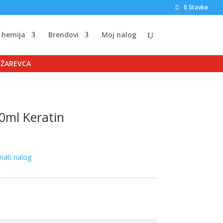
0 Stavke
 hemija
Brendovi
Moj nalog
OŽAREVCA
0ml Keratin
mati nalog