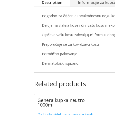
Description
Informacije za kupc
Pogodno za čišćenje i svakodnevnu negu ko
Deluje na vlakna kose i čini vašu kosu meko
Ojačava vašu kosu zahvaljujući formuli obo
Preporučuje se za kovrdžavu kosu.
Porodično pakovanje.
Dermatološki ispitano.
Related products
Genera kupka neutro
1000ml
Da bi ste videli cene morate imati