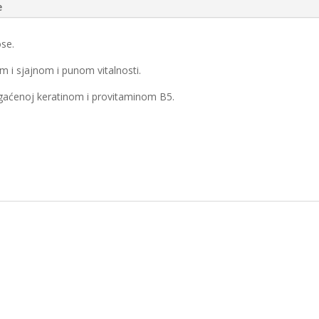
e
se.
m i sjajnom i punom vitalnosti.
gaćenoj keratinom i provitaminom B5.