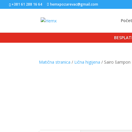
+381 61 288 16 64
hemxpozarevac@gmail.com
Poče
BESPLAT
Matična stranica
/
Lična higijena
/ Sairo šampon 