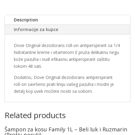
Description
Informacije za kupce
Dove Original dezodorans roll-on antiperspirant sa 1/4
hidratantne kreme i vitaminom E pruža delikatnu negu
kože pazuha i nudi efikasnu antiperspirant zaštitu
tokom 48 sati.
Dodatno, Dove Original dezodorans antiperspirant
roll-on savršeno prati liniju vašeg pazuha i modni je
detalj koji uvek možete nositi sa sobom.
Related products
Šampon za kosu Family 1L – Beli luk i Ruzmarin
(Protiv peruti)