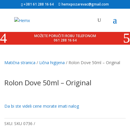
+381 61 288 16 64
hemxpozarevac@gmail.com
MOŽETE PORUČITI ROBU TELEFONOM
061 288 16 64
Matična stranica
/
Lična higijena
/ Rolon Dove 50ml – Original
Rolon Dove 50ml – Original
Da bi ste videli cene morate imati nalog
SKU:
SKU 0736