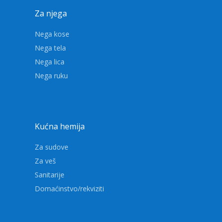
Za njega
Nega kose
Nega tela
Nega lica
Nega ruku
Kućna hemija
Za sudove
Za veš
Sanitarije
Domaćinstvo/rekviziti