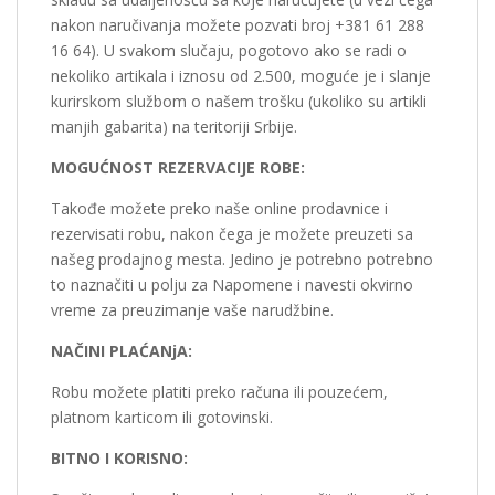
nakon naručivanja možete pozvati broj +381 61 288
16 64). U svakom slučaju, pogotovo ako se radi o
nekoliko artikala i iznosu od 2.500, moguće je i slanje
kurirskom službom o našem trošku (ukoliko su artikli
manjih gabarita) na teritoriji Srbije.
MOGUĆNOST REZERVACIJE ROBE:
Takođe možete preko naše online prodavnice i
rezervisati robu, nakon čega je možete preuzeti sa
našeg prodajnog mesta. Jedino je potrebno potrebno
to naznačiti u polju za Napomene i navesti okvirno
vreme za preuzimanje vaše narudžbine.
NAČINI PLAĆANjA:
Robu možete platiti preko računa ili pouzećem,
platnom karticom ili gotovinski.
BITNO I KORISNO: