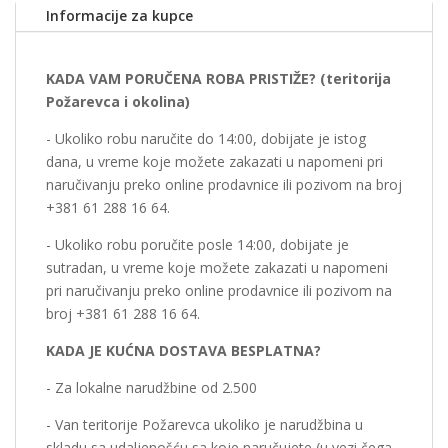
Informacije za kupce
KADA VAM PORUČENA ROBA PRISTIŽE? (teritorija
Požarevca i okolina)
- Ukoliko robu naručite do 14:00, dobijate je istog
dana, u vreme koje možete zakazati u napomeni pri
naručivanju preko online prodavnice ili pozivom na broj
+381 61 288 16 64.
- Ukoliko robu poručite posle 14:00, dobijate je
sutradan, u vreme koje možete zakazati u napomeni
pri naručivanju preko online prodavnice ili pozivom na
broj +381 61 288 16 64.
KADA JE KUĆNA DOSTAVA BESPLATNA?
- Za lokalne narudžbine od 2.500
- Van teritorije Požarevca ukoliko je narudžbina u
skladu sa udaljenošću sa koje naručujete (u vezi čega