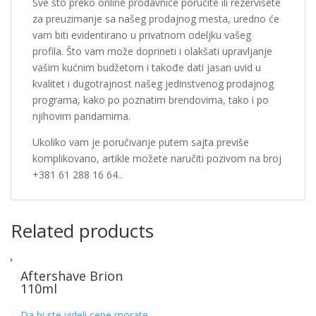
Sve što preko online prodavnice poručite ili rezervišete
za preuzimanje sa našeg prodajnog mesta, uredno će
vam biti evidentirano u privatnom odeljku vašeg
profila. Što vam može doprineti i olakšati upravljanje
vašim kućnim budžetom i takođe dati jasan uvid u
kvalitet i dugotrajnost našeg jedinstvenog prodajnog
programa, kako po poznatim brendovima, tako i po
njihovim pandamima.
Ukoliko vam je poručivanje putem sajta previše
komplikovano, artikle možete naručiti pozivom na broj
+381 61 288 16 64..
Related products
Aftershave Brion
110ml
Da bi ste videli cene morate