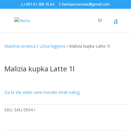
+381 61 288 16 64
hemxpozarevac@gmail.com
Matična stranica
/
Lična higijena
/ Malizia kupka Latte 1l
Malizia kupka Latte 1l
Da bi ste videli cene morate imati nalog
SKU:
SKU 0934