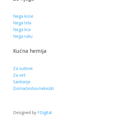
Nega kose
Nega tela
Nega lica
Nega ruku
Kućna hemija
Za sudove
Za veš
Sanitarije
Domaćinstvo/rekviziti
Designed by
FDigital