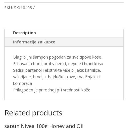
SKU:
SKU 0408
Description
Informacije za kupce
Blagi biljni šampon pogodan za sve tipove kose
Efikasan u borbi protiv peruti, neguje i hrani kosu
Sadrži pantenol i ekstrakte više biljaka: kamilice,
valerijane, hmelja, hajdučke trave, matičnjaka i
komorača
Prilagođen je prirodnoj pH vrednosti kože
Related products
sapun Nivea 100g Honey and Oil