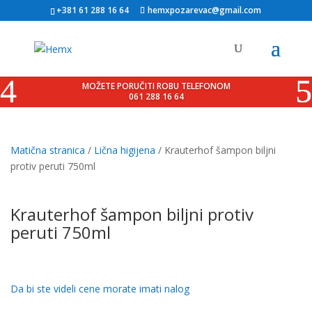
+381 61 288 16 64
hemxpozarevac@gmail.com
MOŽETE PORUČITI ROBU TELEFONOM
061 288 16 64
Matična stranica
/
Lična higijena
/ Krauterhof šampon biljni
protiv peruti 750ml
Krauterhof šampon biljni protiv
peruti 750ml
Da bi ste videli cene morate imati nalog