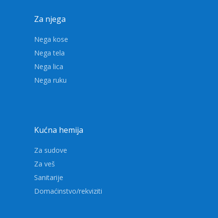
Za njega
Nega kose
Nega tela
Nega lica
Nega ruku
Kućna hemija
Za sudove
Za veš
Sanitarije
Domaćinstvo/rekviziti