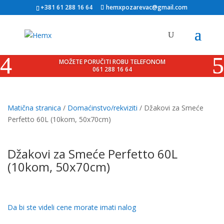
+381 61 288 16 64
hemxpozarevac@gmail.com
MOŽETE PORUČITI ROBU TELEFONOM
061 288 16 64
Matična stranica
/
Domaćinstvo/rekviziti
/ Džakovi za Smeće
Perfetto 60L (10kom, 50x70cm)
Džakovi za Smeće Perfetto 60L
(10kom, 50x70cm)
Da bi ste videli cene morate imati nalog