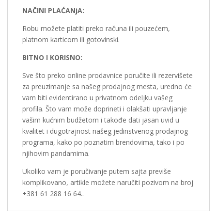
NAČINI PLAĆANjA:
Robu možete platiti preko računa ili pouzećem,
platnom karticom ili gotovinski.
BITNO I KORISNO:
Sve što preko online prodavnice poručite ili rezervišete
za preuzimanje sa našeg prodajnog mesta, uredno će
vam biti evidentirano u privatnom odeljku vašeg
profila. Što vam može doprineti i olakšati upravljanje
vašim kućnim budžetom i takođe dati jasan uvid u
kvalitet i dugotrajnost našeg jedinstvenog prodajnog
programa, kako po poznatim brendovima, tako i po
njihovim pandamima.
Ukoliko vam je poručivanje putem sajta previše
komplikovano, artikle možete naručiti pozivom na broj
+381 61 288 16 64..