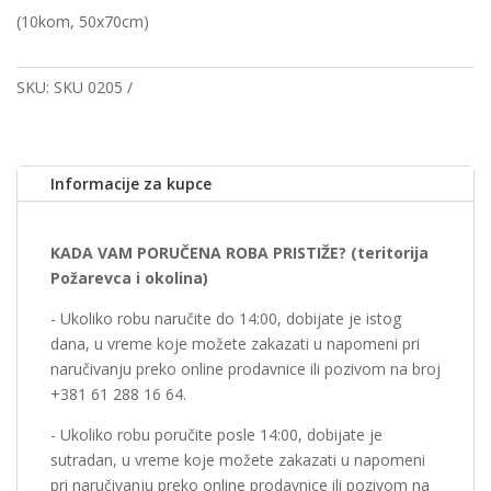
(10kom, 50x70cm)
SKU:
SKU 0205
Informacije za kupce
KADA VAM PORUČENA ROBA PRISTIŽE? (teritorija
Požarevca i okolina)
- Ukoliko robu naručite do 14:00, dobijate je istog
dana, u vreme koje možete zakazati u napomeni pri
naručivanju preko online prodavnice ili pozivom na broj
+381 61 288 16 64.
- Ukoliko robu poručite posle 14:00, dobijate je
sutradan, u vreme koje možete zakazati u napomeni
pri naručivanju preko online prodavnice ili pozivom na