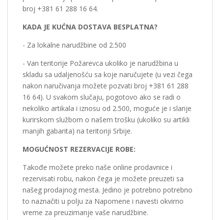
broj +381 61 288 16 64.
KADA JE KUĆNA DOSTAVA BESPLATNA?
- Za lokalne narudžbine od 2.500
- Van teritorije Požarevca ukoliko je narudžbina u
skladu sa udaljenošću sa koje naručujete (u vezi čega
nakon naručivanja možete pozvati broj +381 61 288
16 64). U svakom slučaju, pogotovo ako se radi o
nekoliko artikala i iznosu od 2.500, moguće je i slanje
kurirskom službom o našem trošku (ukoliko su artikli
manjih gabarita) na teritoriji Srbije.
MOGUĆNOST REZERVACIJE ROBE:
Takođe možete preko naše online prodavnice i
rezervisati robu, nakon čega je možete preuzeti sa
našeg prodajnog mesta. Jedino je potrebno potrebno
to naznačiti u polju za Napomene i navesti okvirno
vreme za preuzimanje vaše narudžbine.