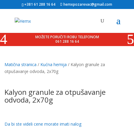
+381 61 288 16 64
hemxpozarevac@gmail.com
MOŽETE PORUČITI ROBU TELEFONOM
061 288 16 64
Matična stranica
/
Kućna hemija
/ Kalyon granule za
otpušavanje odvoda, 2x70g
Sale!
Kalyon granule za otpušavanje
odvoda, 2x70g
Da bi ste videli cene morate imati nalog