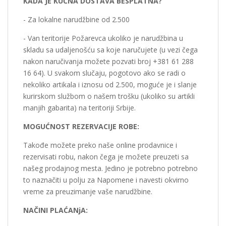
KADA JE KUĆNA DOSTAVA BESPLATNA?
- Za lokalne narudžbine od 2.500
- Van teritorije Požarevca ukoliko je narudžbina u
skladu sa udaljenošću sa koje naručujete (u vezi čega
nakon naručivanja možete pozvati broj +381 61 288
16 64). U svakom slučaju, pogotovo ako se radi o
nekoliko artikala i iznosu od 2.500, moguće je i slanje
kurirskom službom o našem trošku (ukoliko su artikli
manjih gabarita) na teritoriji Srbije.
MOGUĆNOST REZERVACIJE ROBE:
Takođe možete preko naše online prodavnice i
rezervisati robu, nakon čega je možete preuzeti sa
našeg prodajnog mesta. Jedino je potrebno potrebno
to naznačiti u polju za Napomene i navesti okvirno
vreme za preuzimanje vaše narudžbine.
NAČINI PLAĆANjA: