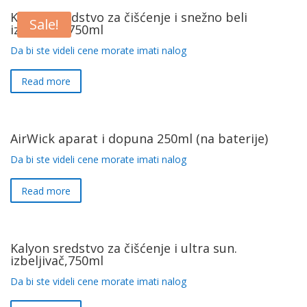
Kalyon sredstvo za čišćenje i snežno beli
Sale!
izbeljivač 750ml
Da bi ste videli cene morate imati nalog
Read more
AirWick aparat i dopuna 250ml (na baterije)
Da bi ste videli cene morate imati nalog
Read more
Kalyon sredstvo za čišćenje i ultra sun.
izbeljivač,750ml
Da bi ste videli cene morate imati nalog