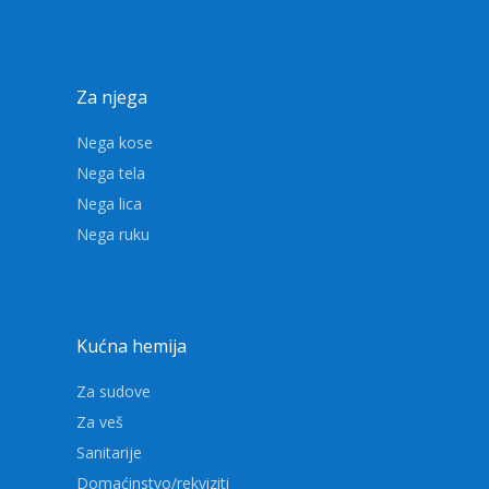
Za njega
Nega kose
Nega tela
Nega lica
Nega ruku
Kućna hemija
Za sudove
Za veš
Sanitarije
Domaćinstvo/rekviziti