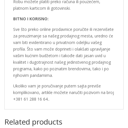
Robu možete platiti preko računa ili pouzećem,
platnom karticom ili gotovinski.
BITNO I KORISNO:
Sve što preko online prodavnice poručite ili rezervišete
za preuzimanje sa našeg prodajnog mesta, uredno će
vam biti evidentirano u privatnom odeljku vašeg
profila. Što vam može doprineti i olakšati upravljanje
vašim kućnim budžetom i takođe dati jasan uvid u
kvalitet i dugotrajnost našeg jedinstvenog prodajnog
programa, kako po poznatim brendovima, tako i po
njihovim pandamima.
Ukoliko vam je poručivanje putem sajta previše
komplikovano, artikle možete naručiti pozivom na broj
+381 61 288 16 64..
Related products