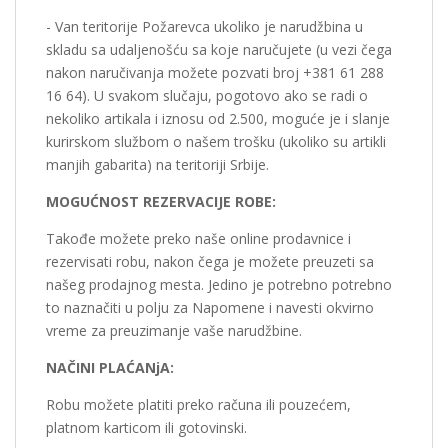
- Van teritorije Požarevca ukoliko je narudžbina u
skladu sa udaljenošću sa koje naručujete (u vezi čega
nakon naručivanja možete pozvati broj +381 61 288
16 64). U svakom slučaju, pogotovo ako se radi o
nekoliko artikala i iznosu od 2.500, moguće je i slanje
kurirskom službom o našem trošku (ukoliko su artikli
manjih gabarita) na teritoriji Srbije.
MOGUĆNOST REZERVACIJE ROBE:
Takođe možete preko naše online prodavnice i
rezervisati robu, nakon čega je možete preuzeti sa
našeg prodajnog mesta. Jedino je potrebno potrebno
to naznačiti u polju za Napomene i navesti okvirno
vreme za preuzimanje vaše narudžbine.
NAČINI PLAĆANjA:
Robu možete platiti preko računa ili pouzećem,
platnom karticom ili gotovinski.