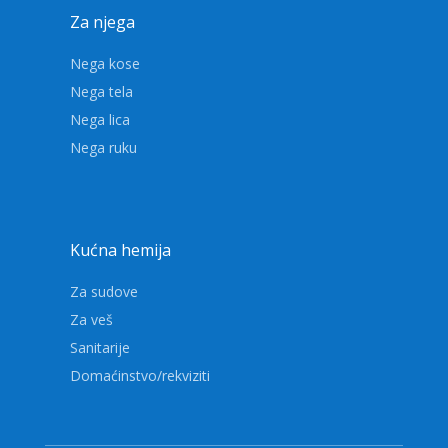
Za njega
Nega kose
Nega tela
Nega lica
Nega ruku
Kućna hemija
Za sudove
Za veš
Sanitarije
Domaćinstvo/rekviziti