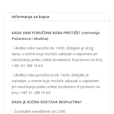
Informacije za kupce
KADA VAM PORUČENA ROBA PRISTIŽE? (teritorija
Požarevca i okolina)
- Ukoliko robu naručite do 14:00, dobijate je istog
dana, u vreme koje možete zakazati u napomeni pri
naručivanju preko online prodavnice ili pozivom na broj
+381 61 288 16 64.
- Ukoliko robu poručite posle 14:00, dobijate je
sutradan, u vreme koje možete zakazati u napomeni
pri naručivanju preko online prodavnice ili pozivom na
broj +381 61 288 16 64.
KADA JE KUĆNA DOSTAVA BESPLATNA?
- Za lokalne narudžbine od 2.500