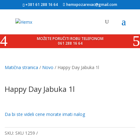
+381 61 288 16 64
hemxpozarevac@gmail.com
MOŽETE PORUČITI ROBU TELEFONOM
061 288 16 64
Matična stranica
/
Novo
/ Happy Day Jabuka 1l
Happy Day Jabuka 1l
Da bi ste videli cene morate imati nalog
SKU:
SKU 1259