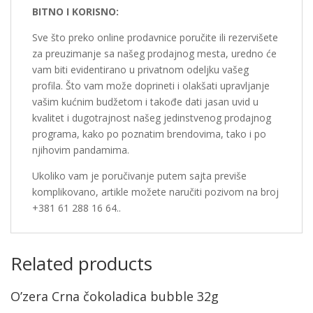
BITNO I KORISNO:
Sve što preko online prodavnice poručite ili rezervišete
za preuzimanje sa našeg prodajnog mesta, uredno će
vam biti evidentirano u privatnom odeljku vašeg
profila. Što vam može doprineti i olakšati upravljanje
vašim kućnim budžetom i takođe dati jasan uvid u
kvalitet i dugotrajnost našeg jedinstvenog prodajnog
programa, kako po poznatim brendovima, tako i po
njihovim pandamima.
Ukoliko vam je poručivanje putem sajta previše
komplikovano, artikle možete naručiti pozivom na broj
+381 61 288 16 64..
Related products
O’zera Crna čokoladica bubble 32g