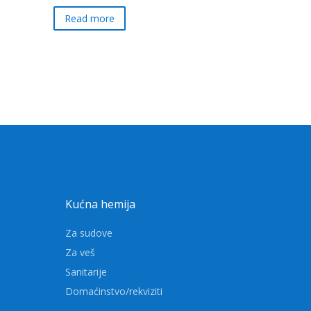
Read more
Kućna hemija
Za sudove
Za veš
Sanitarije
Domaćinstvo/rekviziti