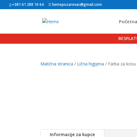
+381 61 288 16 64
hemxpozarevac@gmail.com
Početn
BESPLAT
Matična stranica
/
Lična higijena
/ Farba za kosu 
Informacije za kupce