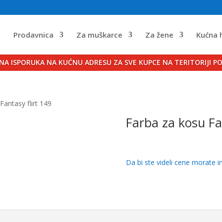
a
Prodavnica
Za muškarce
Za žene
Kućna 
NA ISPORUKA NA KUĆNU ADRESU ZA SVE KUPCE NA TERITORIJI P
Fantasy flirt 149
Farba za kosu Fa
Da bi ste videli cene morate i