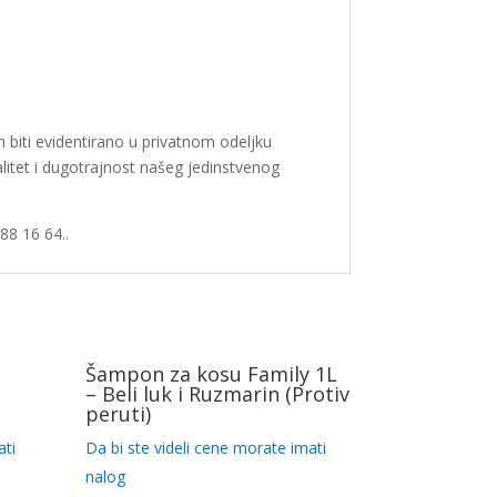
 biti evidentirano u privatnom odeljku
litet i dugotrajnost našeg jedinstvenog
88 16 64..
Šampon za kosu Family 1L
– Beli luk i Ruzmarin (Protiv
peruti)
ati
Da bi ste videli cene morate imati
nalog