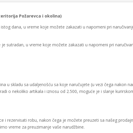
itorija Požarevca i okolina)
je istog dana, u vreme koje možete zakazati u napomeni pri naručivanj
te je sutradan, u vreme koje možete zakazati u napomeni pri naručivan
žbina u skladu sa udaljenošću sa koje naručujete (u vezi čega nakon 
di o nekoliko artikala i iznosu od 2.500, moguće je i slanje kurirsko
 i rezervisati robu, nakon čega je možete preuzeti sa našeg prodaj
virno vreme za preuzimanje vaše narudžbine.