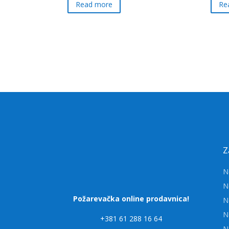
Read more
Re
Z
N
N
Požarevačka online prodavnica!
N
N
+381 61 288 16 64
N