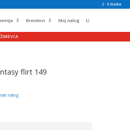
0 Stavke
hemija
Brendovi
Moj nalog
OŽAREVCA
ntasy flirt 149
mati nalog