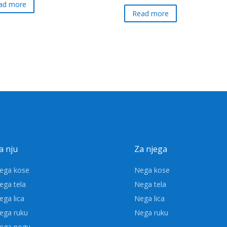
ad more
Read more
a nju
Za njega
ega kose
Nega kose
ega tela
Nega tela
ega lica
Nega lica
ega ruku
Nega ruku
ega nogu