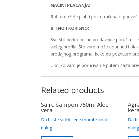
NAČINI PLAĆANjA:
Robu možete platiti preko računa ili pouzeće
BITNO I KORISNO:
Sve što preko online prodavnice poručite il
vašeg profila. Što vam može doprineti i ola
prodajnog programa, kako po poznatim bre
Ukoliko vam je poručivanje putem sajta prev
Related products
Sairo šampon 750ml Aloe
Agr
vera
ker
Da bi ste videli cene morate imati
Da bi
nalog
nalo