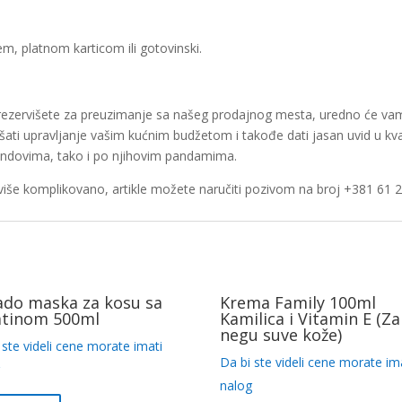
m, platnom karticom ili gotovinski.
i rezervišete za preuzimanje sa našeg prodajnog mesta, uredno će vam
kšati upravljanje vašim kućnim budžetom i takođe dati jasan uvid u kva
ndovima, tako i po njihovim pandamima.
iše komplikovano, artikle možete naručiti pozivom na broj +381 61 2
ado maska za kosu sa
Krema Family 100ml
atinom 500ml
Kamilica i Vitamin E (Za
negu suve kože)
 ste videli cene morate imati
Da bi ste videli cene morate im
g
nalog