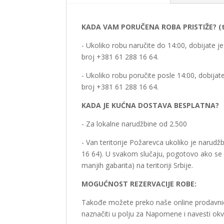
KADA VAM PORUČENA ROBA PRISTIŽE? (ter
- Ukoliko robu naručite do 14:00, dobijate 
broj +381 61 288 16 64.
- Ukoliko robu poručite posle 14:00, dobija
broj +381 61 288 16 64.
KADA JE KUĆNA DOSTAVA BESPLATNA?
- Za lokalne narudžbine od 2.500
- Van teritorije Požarevca ukoliko je narud
16 64). U svakom slučaju, pogotovo ako se ra
manjih gabarita) na teritoriji Srbije.
MOGUĆNOST REZERVACIJE ROBE:
Takođe možete preko naše online prodavnice
naznačiti u polju za Napomene i navesti ok