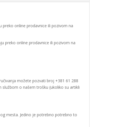
u preko online prodavnice ili pozivom na
ju preko online prodavnice ili pozivom na
naručivanja možete pozvati broj +381 61 288
m službom o našem trošku (ukoliko su artikli
nog mesta. Jedino je potrebno potrebno to