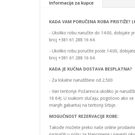
Informacije za kupce
KADA VAM PORUČENA ROBA PRISTIŽE? (ter
- Ukoliko robu naručite do 14:00, dobijate 
broj +381 61 288 16 64.
- Ukoliko robu poručite posle 14:00, dobija
broj +381 61 288 16 64.
KADA JE KUĆNA DOSTAVA BESPLATNA?
- Za lokalne narudžbine od 2.500
- Van teritorije Požarevca ukoliko je narud
16 64). U svakom slučaju, pogotovo ako se ra
manjih gabarita) na teritoriji Srbije.
MOGUĆNOST REZERVACIJE ROBE:
Takođe možete preko naše online prodavnice
naznačiti u polju za Napomene i navesti ok