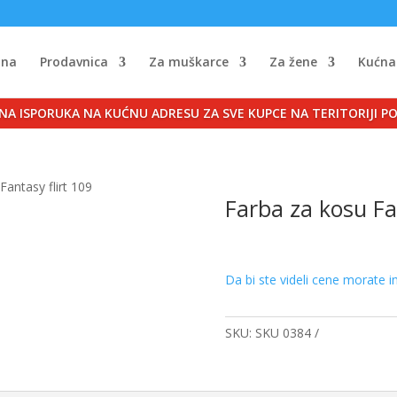
tna
Prodavnica
Za muškarce
Za žene
Kućna
NA ISPORUKA NA KUĆNU ADRESU ZA SVE KUPCE NA TERITORIJI P
Fantasy flirt 109
Farba za kosu Fa
Da bi ste videli cene morate i
SKU:
SKU 0384