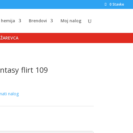
0 Stavke
 hemija
Brendovi
Moj nalog
OŽAREVCA
ntasy flirt 109
mati nalog