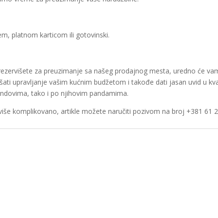
m, platnom karticom ili gotovinski.
i rezervišete za preuzimanje sa našeg prodajnog mesta, uredno će vam
kšati upravljanje vašim kućnim budžetom i takođe dati jasan uvid u kva
ndovima, tako i po njihovim pandamima.
iše komplikovano, artikle možete naručiti pozivom na broj +381 61 2