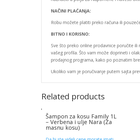
NAČINI PLAĆANjA:
Robu možete platiti preko računa ili pouzeće
BITNO I KORISNO:
Sve što preko online prodavnice poručite il
vašeg profila. Što vam može doprineti i ola
prodajnog programa, kako po poznatim bre
Ukoliko vam je poručivanje putem sajta prev
Related products
Šampon za kosu Family 1L
– Verbena i ulje Nara (Za
masnu kosu)
Da bi ste videli cene morate imati