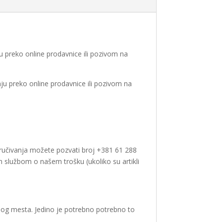
u preko online prodavnice ili pozivom na
ju preko online prodavnice ili pozivom na
naručivanja možete pozvati broj +381 61 288
m službom o našem trošku (ukoliko su artikli
nog mesta. Jedino je potrebno potrebno to