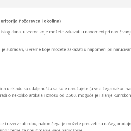
itorija Požarevca i okolina)
je istog dana, u vreme koje možete zakazati u napomeni pri naručivanj
te je sutradan, u vreme koje možete zakazati u napomeni pri naručivan
žbina u skladu sa udaljenošću sa koje naručujete (u vezi čega nakon 
di o nekoliko artikala i iznosu od 2.500, moguće je i slanje kurirsko
 i rezervisati robu, nakon čega je možete preuzeti sa našeg prodaj
virno vreme za preuzimanje vaše narudžbine.