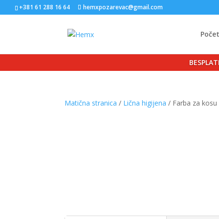
+381 61 288 16 64
hemxpozarevac@gmail.com
Poče
BESPLAT
Matična stranica
/
Lična higijena
/ Farba za kosu 