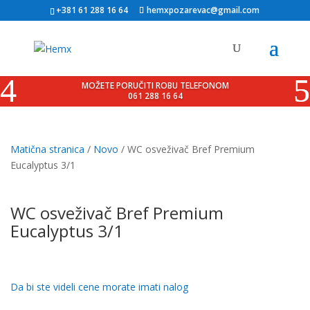
+381 61 288 16 64
hemxpozarevac@gmail.com
MOŽETE PORUČITI ROBU TELEFONOM
061 288 16 64
Matična stranica
/
Novo
/ WC osveživač Bref Premium
Eucalyptus 3/1
WC osveživač Bref Premium
Eucalyptus 3/1
Da bi ste videli cene morate imati nalog