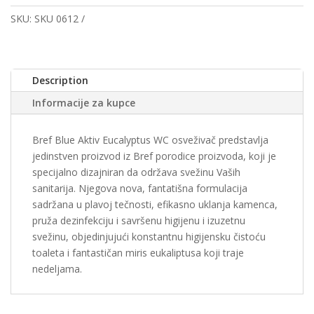
SKU:
SKU 0612
Description
Informacije za kupce
Bref Blue Aktiv Eucalyptus WC osveživač predstavlja
jedinstven proizvod iz Bref porodice proizvoda, koji je
specijalno dizajniran da održava svežinu Vaših
sanitarija. Njegova nova, fantatišna formulacija
sadržana u plavoj tečnosti, efikasno uklanja kamenca,
pruža dezinfekciju i savršenu higijenu i izuzetnu
svežinu, objedinjujući konstantnu higijensku čistoću
toaleta i fantastičan miris eukaliptusa koji traje
nedeljama.