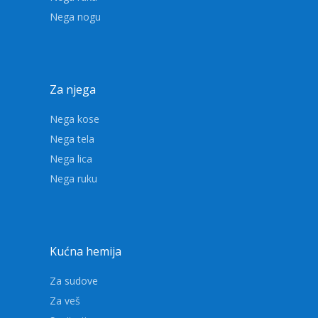
Nega nogu
Za njega
Nega kose
Nega tela
Nega lica
Nega ruku
Kućna hemija
Za sudove
Za veš