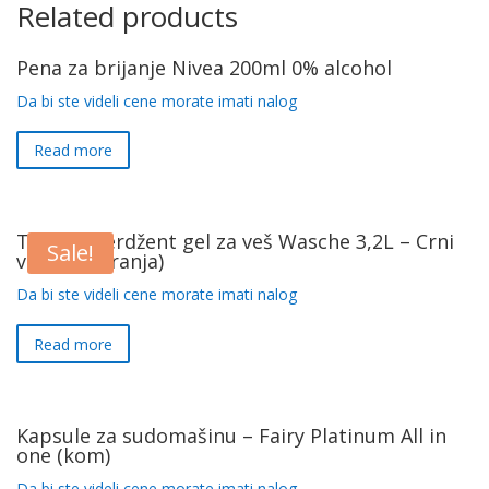
Related products
Pena za brijanje Nivea 200ml 0% alcohol
Da bi ste videli cene morate imati nalog
Read more
Tečni deterdžent gel za veš Wasche 3,2L – Crni
Sale!
veš (106 pranja)
Da bi ste videli cene morate imati nalog
Read more
Kapsule za sudomašinu – Fairy Platinum All in
one (kom)
Da bi ste videli cene morate imati nalog