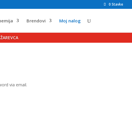
0 Stavke
hemija
Brendovi
Moj nalog
OŽAREVCA
word via email.