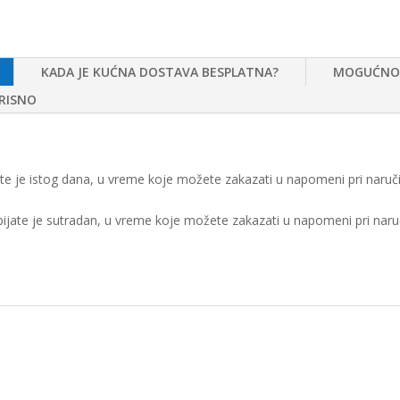
KADA JE KUĆNA DOSTAVA BESPLATNA?
MOGUĆNOS
ORISNO
ate je istog dana, u vreme koje možete zakazati u napomeni pri naruči
bijate je sutradan, u vreme koje možete zakazati u napomeni pri naruč