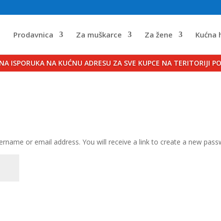
a
Prodavnica
Za muškarce
Za žene
Kućna 
NA ISPORUKA NA KUĆNU ADRESU ZA SVE KUPCE NA TERITORIJI P
rname or email address. You will receive a link to create a new pass