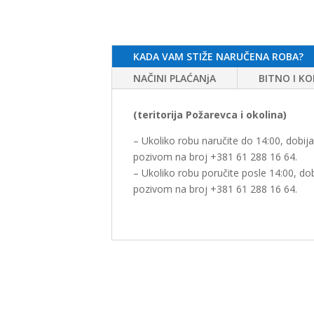
KADA VAM STIŽE NARUČENA ROBA?
NAČINI PLAĆANjA
BITNO I K
(teritorija Požarevca i okolina)
– Ukoliko robu naručite do 14:00, dobij
pozivom na broj +381 61 288 16 64.
– Ukoliko robu poručite posle 14:00, do
pozivom na broj +381 61 288 16 64.